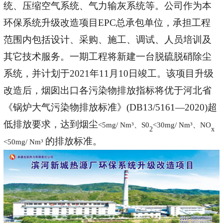
统、压缩空气系统、气力输灰系统等。公司
作为本
环保系统升级改造项目
EPC总承包单位，承担工程
范围内包括
设计、采购、施工、调试、人员培训及
其它技术服务。一期工程将新建一台脱硫脱硝除尘
系统，并计划于
2021年11月10日竣工。该项目升级
改造后，
烟囱出口各污染物排放指标将优于河北省
《锅炉大气污染物排放标准》
(DB13/5161—2020)超
低排放要求，
达到烟尘
<5mg/ Nm
³
、S0
<30mg/ Nm³、NO
2
x
的排放标准。
<50mg/ Nm
³